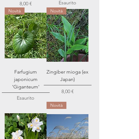
Esaurito
Prezzo
8,00 €
Novità
Novità
Farfugium
Zingiber mioga (ex
japonicum
Japan)
'Giganteum'
Prezzo
8,00 €
Esaurito
Novità