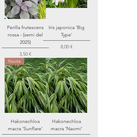
Perilla frutescens
Iris japonica 'Big
rossa - (semi del
Type'
2025)
Prezzo
8,00 €
Prezzo
3,50 €
Novità
Hakonechloa
Hakonechloa
macra 'Sunflare'
macra 'Naomi'