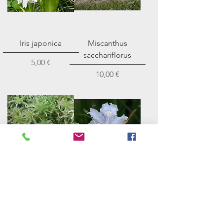
Iris japonica
Miscanthus
sacchariflorus
Prezzo
5,00 €
Prezzo
10,00 €
Sfagno vivo
Iris confusa ("Iris
(Sphagnum sp.)
wattii")
130 grammi
Prezzo
6,00 €