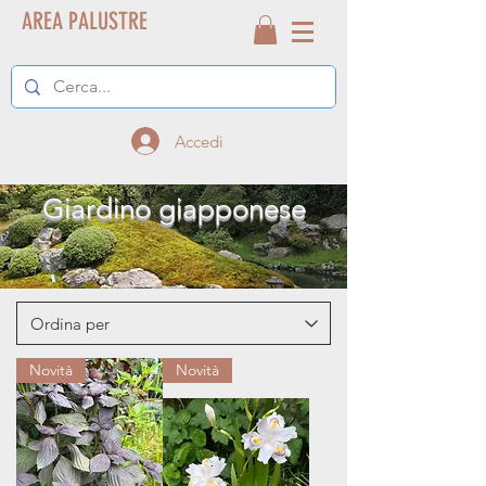
AREA PALUSTRE
Accedi
Giardino giapponese
Novità
Novità