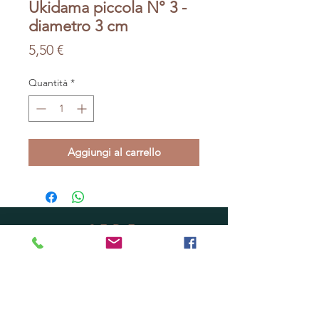
Ukidama piccola N° 3 -
diametro 3 cm
Prezzo
5,50 €
Quantità
*
Aggiungi al carrello
SEDE
Via Mascagni 41 - Pescia (PT)
Vendita online o ritiro ordini in vivaio su
appuntamento.
Cell.
3485650013