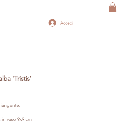
Accedi
alba 'Tristis'
Prezzo
piangente.
a in vaso 9x9 cm