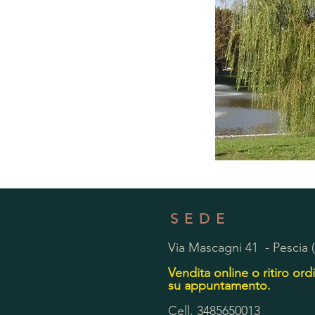
SEDE
Via Mascagni 41 - Pescia 
Vendita online o ritiro ordi
su appuntamento.
Cell. 3485650013