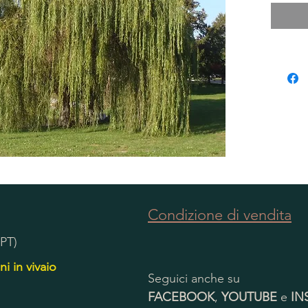
Condizione di vendita
(PT)
ni in vivaio
Seguici anche su
FACEBOOK
,
YOUTUBE
e
IN