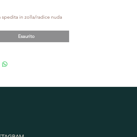
a spedita in zolla/radice nuda
Esaurito