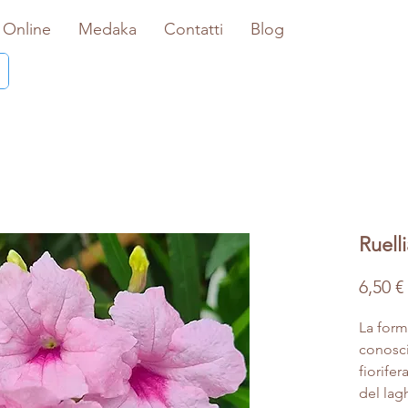
 Online
Medaka
Contatti
Blog
Ruelli
6,50 €
La form
conosci
fiorifer
del lagh