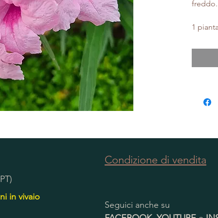
freddo.
1 piant
Condizione di vendita
(PT)
ni in vivaio
Seguici anche su