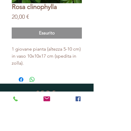
Rosa clinophylla
Prezzo
20,00 €
Esaurito
1 giovane pianta (altezza 5-10 cm)
in vaso 10x10x17 cm (spedita in
zolla).
SEDE
Via Mascagni 41 - Pescia (PT)
Vendita online o ritiro ordini in vivaio su
appuntamento.
Cell.
3485650013
Email:
areapalustre@gmail.com