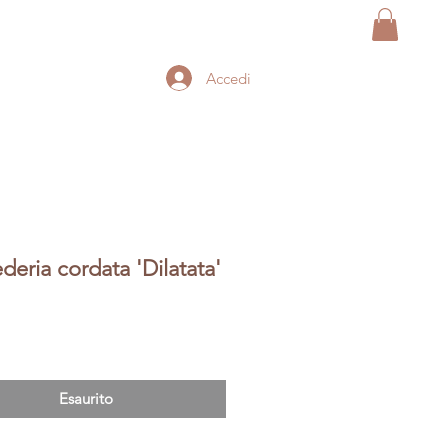
Accedi
deria cordata 'Dilatata'
Prezzo
Esaurito