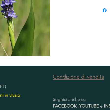
Condizione di vendita
(PT)
ni in vivaio
Seguici anche su
FACEBOOK
,
YOUTUBE
e
IN