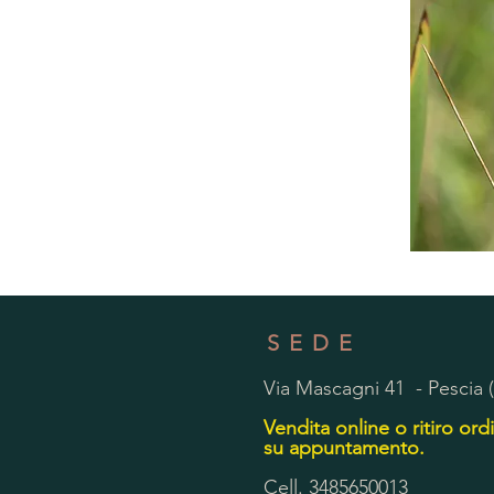
SEDE
Via Mascagni 41 - Pescia 
Vendita online o ritiro ordi
su appuntamento.
Cell. 3485650013