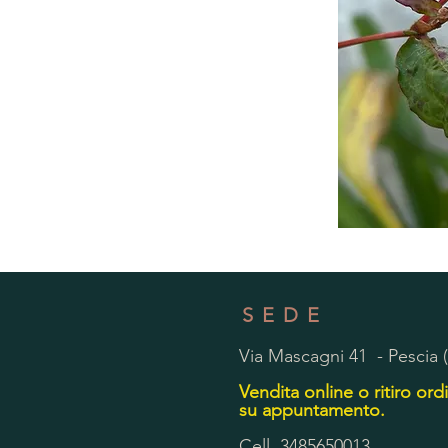
SEDE
Via Mascagni 41 - Pescia 
Vendita online o ritiro ordi
su appuntamento.
Cell. 3485650013