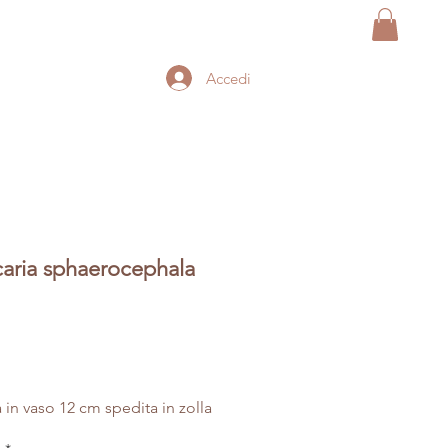
Accedi
caria sphaerocephala
Prezzo
a in vaso 12 cm spedita in zolla