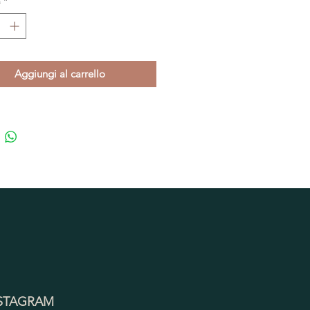
à
*
Aggiungi al carrello
STAGRAM