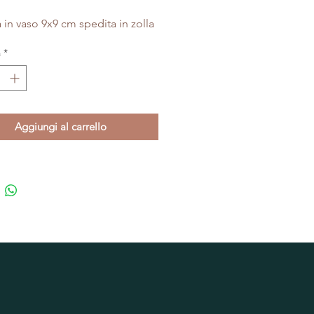
a in vaso 9x9 cm spedita in zolla
à
*
Aggiungi al carrello