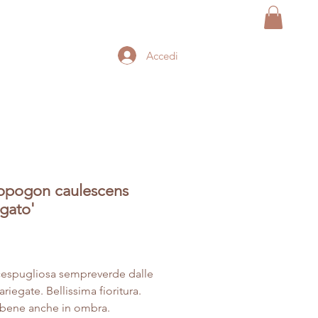
Accedi
opogon caulescens
egato'
Prezzo
cespugliosa sempreverde dalle
ariegate. Bellissima fioritura.
 bene anche in ombra.