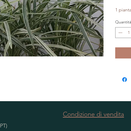
1 piant
Quantit
Condizione di vendita
(PT)