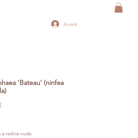
Accedi
aea 'Bateau' (ninfea
la)
Prezzo
€
a a radice nuda