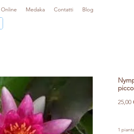
 Online
Medaka
Contatti
Blog
Nymph
picco
25,00 
1 piant