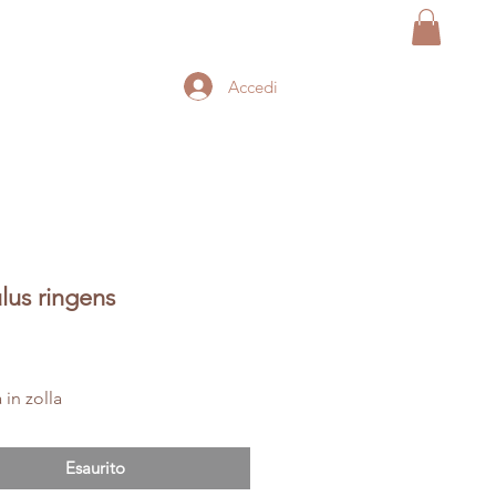
Accedi
us ringens
Prezzo
 in zolla
Esaurito