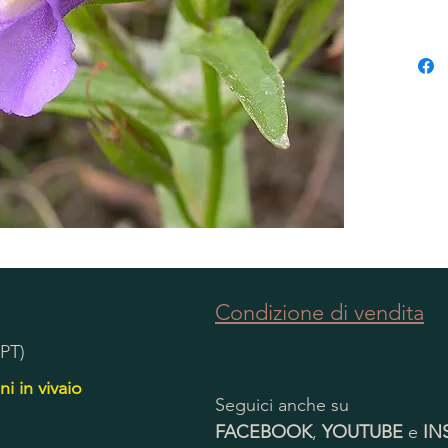
Condizione di vendita
(PT)
ni in vivaio
Seguici anche su
FACEBOOK
,
YOUTUBE
e
IN