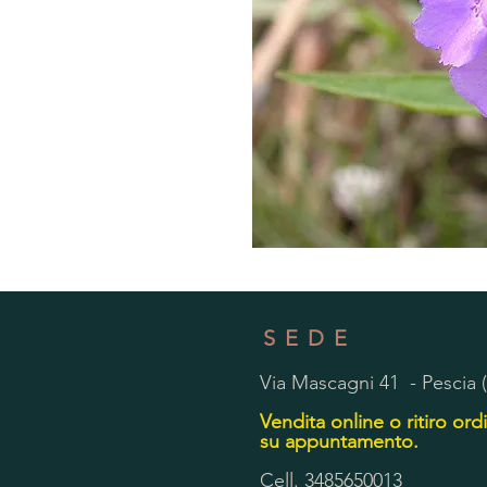
SEDE
Via Mascagni 41 - Pescia 
Vendita online o ritiro ordi
su appuntamento.
Cell. 3485650013