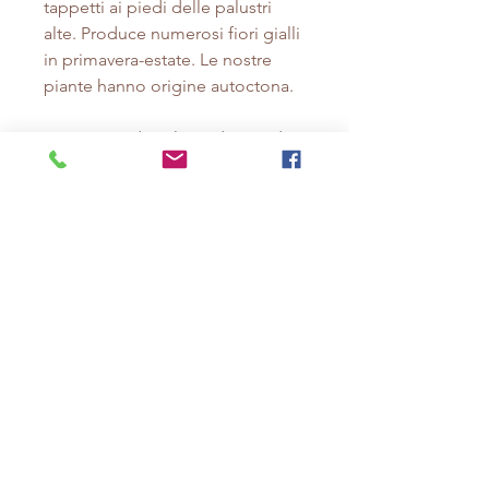
tappetti ai piedi delle palustri
alte. Produce numerosi fiori gialli
in primavera-estate. Le nostre
piante hanno origine autoctona.
1 porzione di steli a radice nuda
SEDE
Via Mascagni 41 - Pescia (PT)
Vendita online o ritiro ordini in vivaio su
appuntamento.
Cell.
3485650013
Email:
areapalustre@gmail.com
Condizione di vendita
Seguici anche su
FACEBOOK
,
YOUTUBE
e
INSTAGRAM