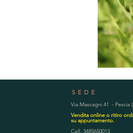
SEDE
Via Mascagni 41 - Pescia 
Vendita online o ritiro ordi
su appuntamento.
Cell. 3485650013