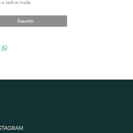
a a radice nuda.
Esaurito
STAGRAM