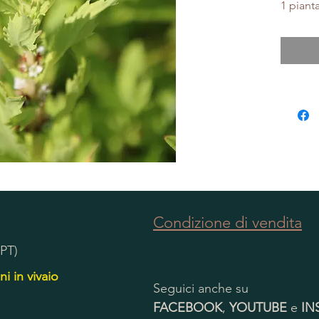
1 piant
Condizione di vendita
(PT)
ni in vivaio
Seguici anche su
FACEBOOK
,
YOUTUBE
e
IN