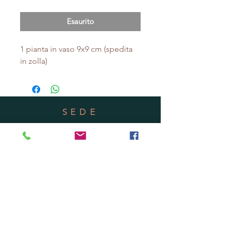
Esaurito
1 pianta in vaso 9x9 cm (spedita
in zolla)
SEDE
Via Mascagni 41 - Pescia (PT)
Vendita online o ritiro ordini in vivaio su
appuntamento.
Cell.
3485650013
Email:
areapalustre@gmail.com
Condizione di vendita
Seguici anche su
FACEBOOK
,
YOUTUBE
e
INSTAGRAM