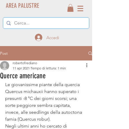
AREA PALUSTRE
Accedi
Post
robertofrediano
11 apr 2021
Tempo di lettura: 1 min
Querce americane
Le giovanissime piante della quercia 
Quercus michauxii hanno superato i 
presunti -8 °C dei giorni scorsi; una 
sorte peggiore sembra capitata, 
invece, alle seedlings della autoctona 
farnia (Quercus robur).
Negli ultimi anni ho cercato di 