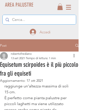
AREA PALUSTRE
Accedi
Post
robertofrediano
13 set 2021
Tempo di lettura: 1 min
Equisetum scirpoides è il più piccolo
fra gli equiseti
Aggiornamento:
17 ott 2021
raggiunge un’altezza massima di soli 
15 cm.
È perfetto come pianta palustre per 
piccoli laghetti ma viene utilizzato 
spesso anche come pianta da 