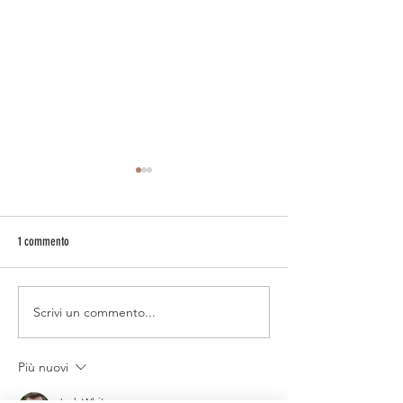
1 commento
Allium suaveolens
Le brasche e l’inverno
Scrivi un commento...
Più nuovi
Jack White