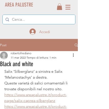
AREA PALUSTRE
Accedi
Post
robertofrediano
11 mar 2022
Tempo di lettura: 1 min
Black and white
Salix ‘Silberglanz’ a sinistra e Salix 
‘Melanostachys’ a destra.
Queste varietà di salici ornamentali li 
trovate disponibili nel nostro sito.
https://www.areapalustre.it/product-
page/salix-caprea-silberglanz
https://www.areapalustre.it/product-